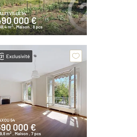
ALZEVILLE 54
490 000 €
2
08,4 m
, Maison
, 8 pcs
Exclusivité
AXOU 54
690 000 €
2
9,8 m
, Maison
, 7 pcs