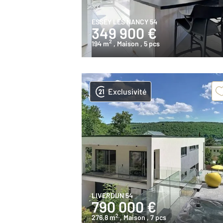
ESSEY LES NANCY 54
349 900 €
2
194 m
, Maison
, 5 pcs
Exclusivité
LIVERDUN 54
790 000 €
2
276,8 m
, Maison
, 7 pcs