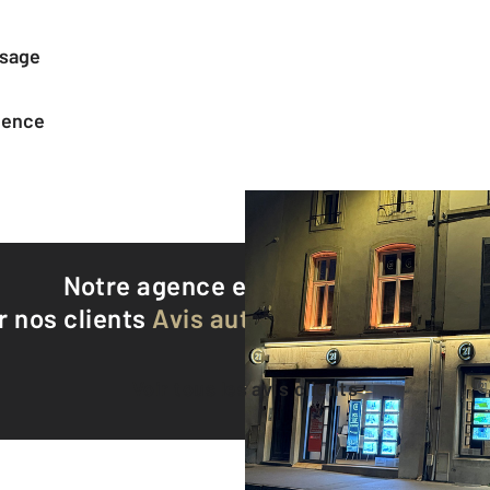
ssage
agence
Notre agence est notée
9,4/10
r nos clients
Avis authentifiés par Qualite
Voir tous les avis clients