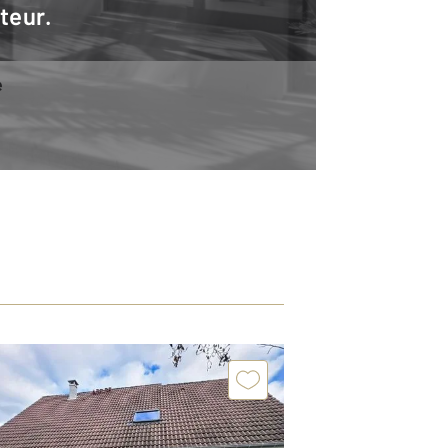
teur.
e