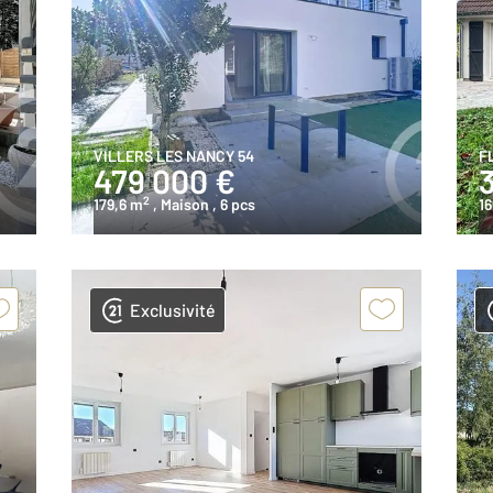
VILLERS LES NANCY 54
F
479 000 €
2
179,6 m
, Maison
, 6 pcs
1
Exclusivité