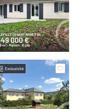
LEVILLE DEVANT NANCY 54
349 000 €
2
66 m
, Maison
, 6 pcs
Exclusivité