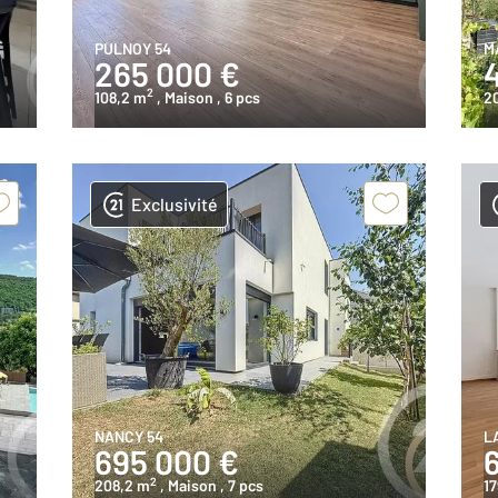
PULNOY 54
M
265 000 €
2
108,2 m
, Maison
, 6 pcs
2
Exclusivité
NANCY 54
L
695 000 €
2
208,2 m
, Maison
, 7 pcs
17