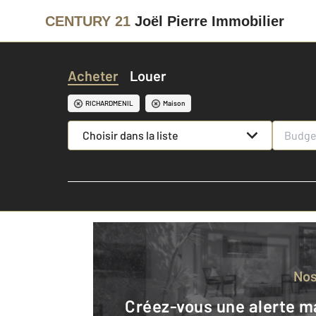
CENTURY 21
Joël Pierre Immobilier
Acheter
Louer
RICHARDMENIL
Maison
Choisir dans la liste
No
Créez-vous une alerte mail pour être averti quand une annonce est en ligne et consultez la