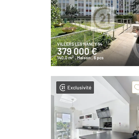
VILLERS LES NANCY 54
379 000 €
2
140,0 m
, Maison
, 6 pcs
Exclusivité