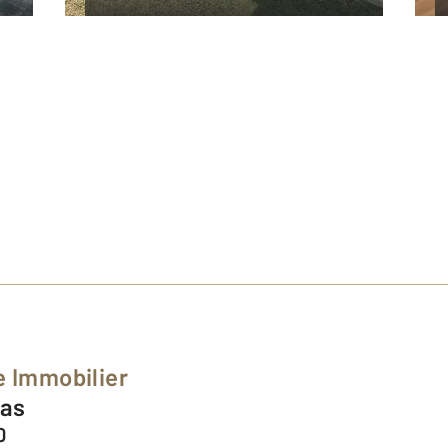
e Immobilier
las
0