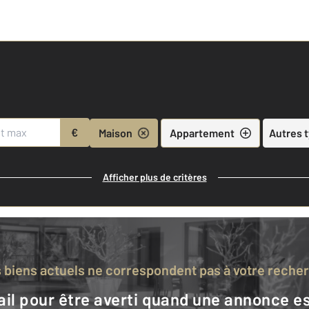
€
Maison
Appartement
Autres 
Afficher plus de critères
s biens actuels ne correspondent pas à votre reche