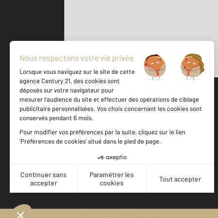
Parlons de vous, parlons biens
500 m
©
Mappy
Votre agence est notée
Achat
Location
Vente
Gestion
9,4
/
10
8,9/10