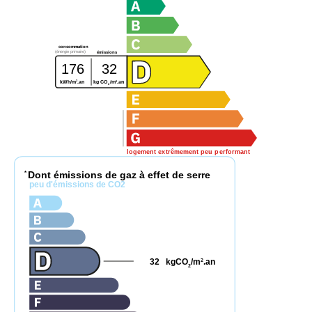
consommation
(énergie primaire)
émissions
176
32
2
2
kWh/m
.an
kg CO
/m
.an
2
logement extrêmement peu performant
Dont émissions de gaz à effet de serre
*
peu d'émissions de CO2
32
kgCO
/m
.an
2
2