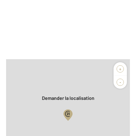
Afficher sur la carte :
+
Agence
Biens vendus
-
Demander la localisation
Vue globale
2
Surface totale : 100 m