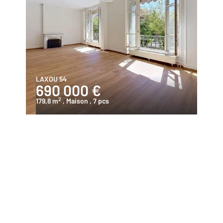
LAXOU 54
690 000 €
2
179,8 m
, Maison
, 7 pcs