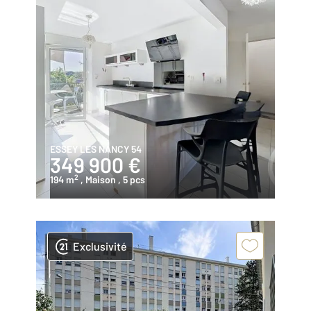
ESSEY LES NANCY 54
349 900 €
2
194 m
, Maison
, 5 pcs
Exclusivité