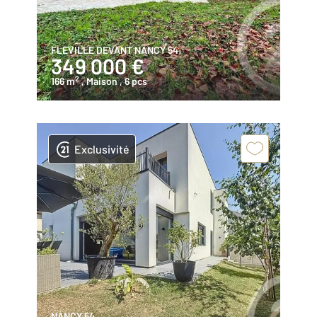
FLEVILLE DEVANT NANCY 54
349 000 €
2
166 m
, Maison
, 6 pcs
Exclusivité
NANCY 54