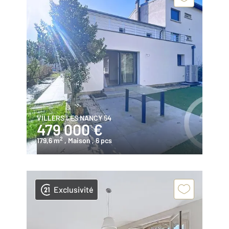
VILLERS LES NANCY 54
479 000 €
2
179,6 m
, Maison
, 6 pcs
Exclusivité