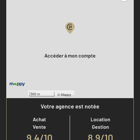
Parlons de vous, parlons biens
Votre compte :
Accéder à mon compte
500 m
©
Mappy
Votre agence est notée
Achat
Location
Vente
Gestion
9,4
/
10
8,9/10