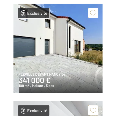
Exclusivité
FLEVILLE DEVANT NANCY 54
341 000 €
2
109 m
, Maison
, 5 pcs
Exclusivité