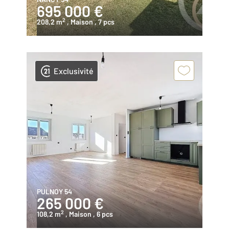
695 000 €
2
208,2 m
, Maison
, 7 pcs
Exclusivité
PULNOY 54
265 000 €
2
108,2 m
, Maison
, 6 pcs