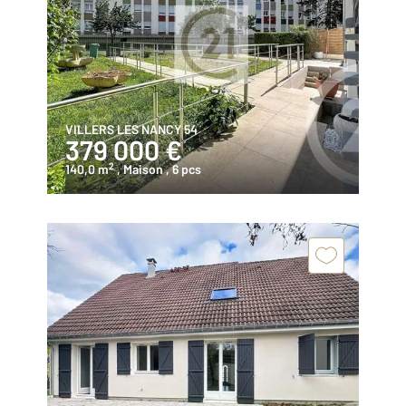
VILLERS LES NANCY 54
379 000 €
2
140,0 m
, Maison
, 6 pcs