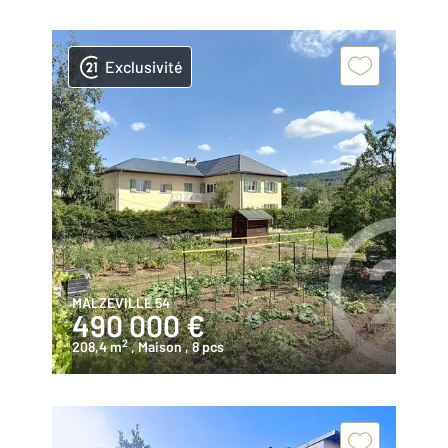
Exclusivité
MALZEVILLE 54
490 000 €
2
208,4 m
, Maison
, 8 pcs