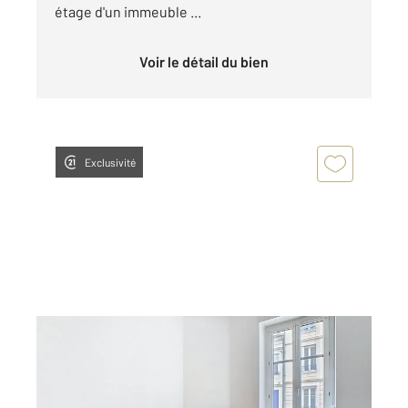
étage d'un immeuble ...
Voir le détail du bien
Exclusivité
NANCY 54
2
42,23 m
, 3 pièces
Ref : 121962
Appartement F3 à louer