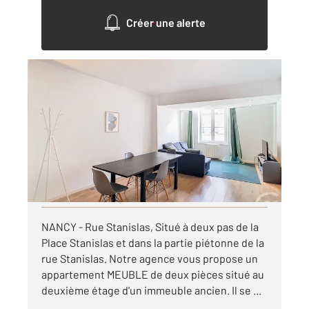
Créer une alerte
NANCY 54
2
65,91 m
, 2 pièces
Ref : 122017
Appartement F2 à louer
780 €
par mois charges comprises
Visiter le site dédié
NANCY - Rue Stanislas, Situé à deux pas de la
Place Stanislas et dans la partie piétonne de la
rue Stanislas. Notre agence vous propose un
appartement MEUBLE de deux pièces situé au
deuxième étage d'un immeuble ancien. Il se ...