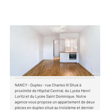
NANCY 54
2
38,09 m
, 2 pièces
Ref : 121931
Appartement Duplex à louer
500 €
par mois charges comprises
Visiter le site dédié
NANCY - Duplex - rue Charles III Situé à
proximité de Hôpital Central, du Lycée Henri
Loritz et du Lycée Saint Dominique. Notre
agence vous propose un appartement de deux
pièces en duplex situé au troisième et dernier