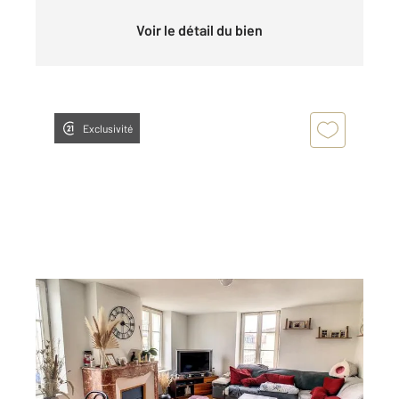
Voir le détail du bien
Exclusivité
NANCY 54
2
56 m
, 2 pièces
Ref : 121985
Appartement F2 à louer
650 €