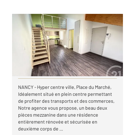
NANCY 54
2
38,91 m
, 2 pièces
Ref : 122021
Appartement F2 à louer
595 €
par mois charges comprises
Visiter le site dédié
NANCY - Hyper centre ville, Place du Marché,
Idéalement situé en plein centre permettant
de profiter des transports et des commerces,
Notre agence vous propose, un beau deux
pièces mezzanine dans une résidence
entièrement rénovée et sécurisée en
deuxième corps de ...