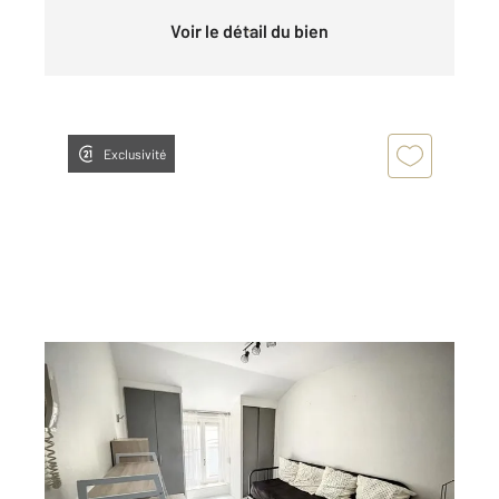
Voir le détail du bien
Exclusivité
NANCY 54
2
15,79 m
, 1 pièce
Ref : 122018
Appartement Studio à louer
390 €