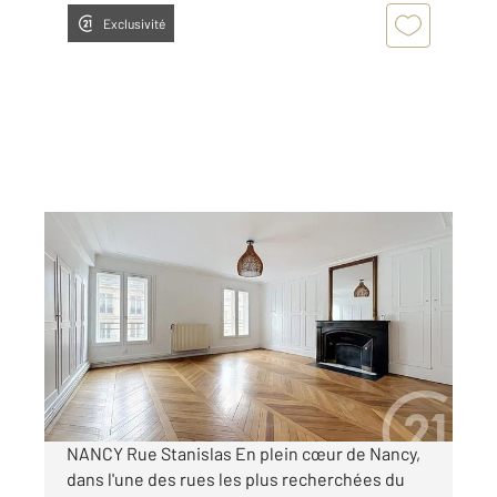
Exclusivité
NANCY 54
2
83 m
, 3 pièces
Ref : 121972
Appartement F3 à louer
950 €
par mois charges comprises
NANCY Rue Stanislas En plein cœur de Nancy,
dans l'une des rues les plus recherchées du