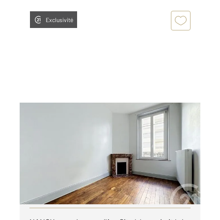
Exclusivité
NANCY 54
2
54,06 m
, 3 pièces
Ref : 121977
Appartement F3 à louer
590 €
par mois charges comprises
Visiter le site dédié