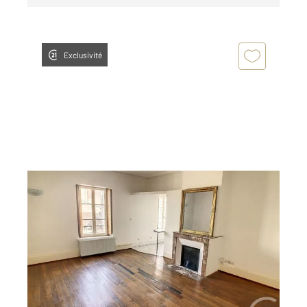
Exclusivité
NANCY 54
2
49,31 m
, 2 pièces
Ref : 121963
Appartement F2 à louer
590 €
par mois charges comprises
Visiter le site dédié