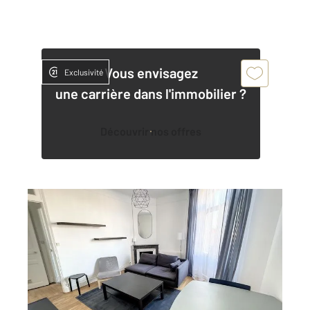
Vous envisagez
Exclusivité
une carrière dans l'immobilier ?
Découvrir nos offres
NANCY 54
2
55,50 m
, 3 pièces
Ref : 121907
Appartement F3 à louer
832 €
par mois charges comprises