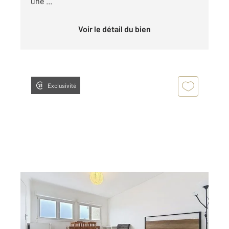
une ...
Voir le détail du bien
Exclusivité
NANCY 54
2
24,85 m
, 1 pièce
Ref : 121837
Appartement F1 à louer