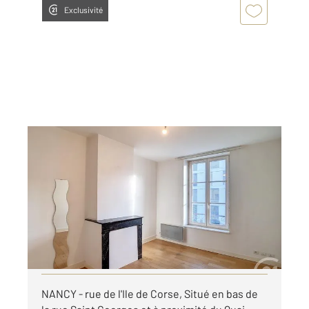
Exclusivité
NANCY 54
2
30,39 m
, 2 pièces
Ref : 121993
Appartement F2 à louer
435 €
par mois charges comprises
Visiter le site dédié
NANCY - rue de l'Ile de Corse, Situé en bas de