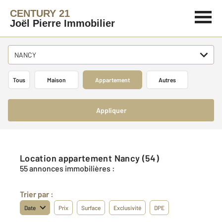
CENTURY 21
Joël Pierre Immobilier
NANCY
Tous
Maison
Appartement
Autres
Appliquer
Location appartement Nancy (54)
55 annonces immobilières :
Trier par :
Date
Prix
Surface
Exclusivité
DPE