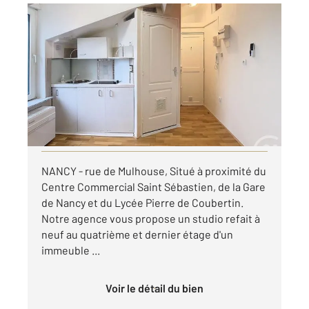
NANCY 54
2
12,10 m
, 1 pièce
Ref : 121990
Appartement Studio à louer
410 €
par mois charges comprises
Visiter le site dédié
NANCY - rue de Mulhouse, Situé à proximité du
Centre Commercial Saint Sébastien, de la Gare
de Nancy et du Lycée Pierre de Coubertin.
Notre agence vous propose un studio refait à
neuf au quatrième et dernier étage d'un
immeuble ...
Voir le détail du bien