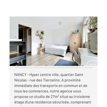
NANCY 54
2
27,14 m
, 1 pièce
Ref : 121736
Appartement F1 à louer
500 €
par mois charges comprises
Visiter le site dédié
NANCY - Hyper centre ville, quartier Saint
Nicolas - rue des Tiercelins. A proximité
immédiate des transports en commun et de
tous les commerces, notre agence vous
propose un studio de 27m² situé au troisième
étage d'une résidence sécurisée, comprenant