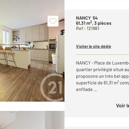
NANCY 54
2
61,31 m
, 3 pièces
Ref : 121981
Visiter le site dédié
NANCY - Place de Luxembou
quartier privilégié situé 
proposons un très bel app
superficie de 61,31 m² co
enfilade ...
Voir 