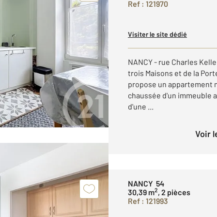
Ref : 121970
Visiter le site dédié
NANCY - rue Charles Kelle
trois Maisons et de la Por
propose un appartement m
chaussée d'un immeuble 
d'une ...
Voir 
NANCY 54
2
30,39 m
, 2 pièces
Ref : 121993