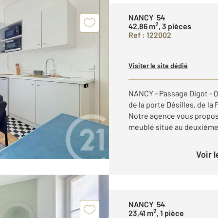
NANCY 54
2
42,86 m
, 3 pièces
Ref : 122002
Visiter le site dédié
NANCY - Passage Digot - Q
de la porte Désilles, de la 
Notre agence vous propos
meublé situé au deuxième 
Voir 
NANCY 54
2
23,41 m
, 1 pièce