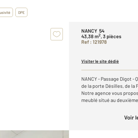
usivité
DPE
NANCY 54
2
43,38 m
, 3 pièces
Ref : 121978
Visiter le site dédié
NANCY - Passage Digot - Q
de la porte Désilles, de la 
Notre agence vous propos
meublé situé au deuxième 
Voir 