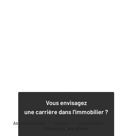
1
Vous envisagez
une carrière dans l'immobilier ?
Agence immobilière
Location
Location parking
Découvrir nos offres