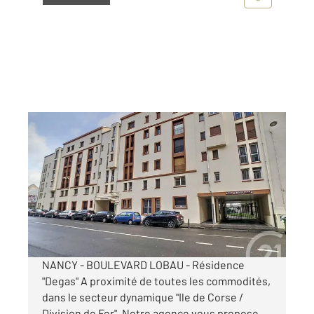
NANCY 54
2
12 m
Ref : 121776
Parking à louer
61 €
par mois charges comprises
NANCY - BOULEVARD LOBAU - Résidence
"Degas" A proximité de toutes les commodités,
dans le secteur dynamique "Ile de Corse /
Division de Fer". Notre agence vous propose