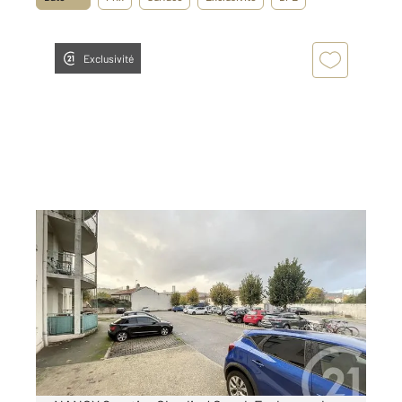
Exclusivité
NANCY 54
2
12 m
Ref : 122020
Parking à louer
47 €
par mois charges comprises