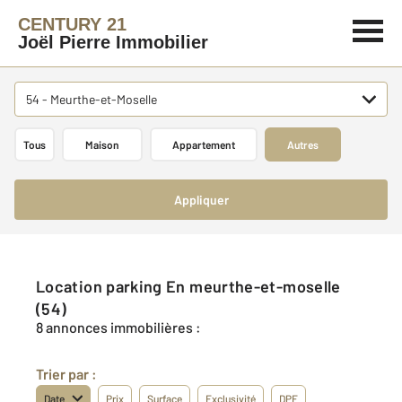
CENTURY 21
Joël Pierre Immobilier
54 - Meurthe-et-Moselle
Tous
Maison
Appartement
Autres
Appliquer
Location parking En meurthe-et-moselle
(54)
8 annonces immobilières :
Trier par :
Date
Prix
Surface
Exclusivité
DPE