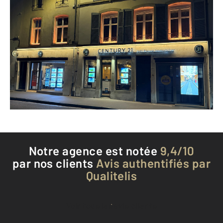
CENTURY 21 Joël Pierre Immobilier
76 rue Stanislas
NANCY - 54000
Envoyer un message
Téléphoner à l'agence
Notre agence est notée
9,4/10
par nos clients
Avis authentifiés par
Qualitelis
Voir tous les avis clients