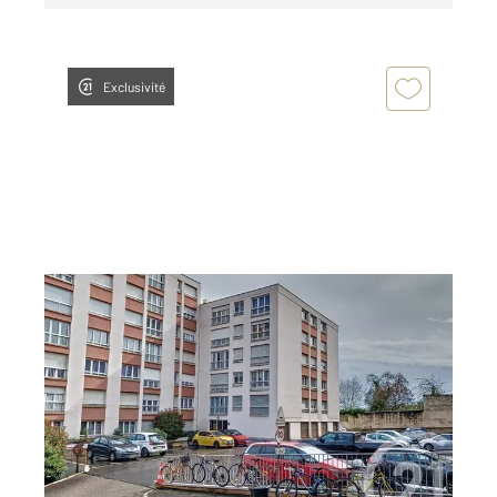
Exclusivité
NANCY 54
2
12 m
Ref : 121875
Parking à louer
60 €
par mois charges comprises