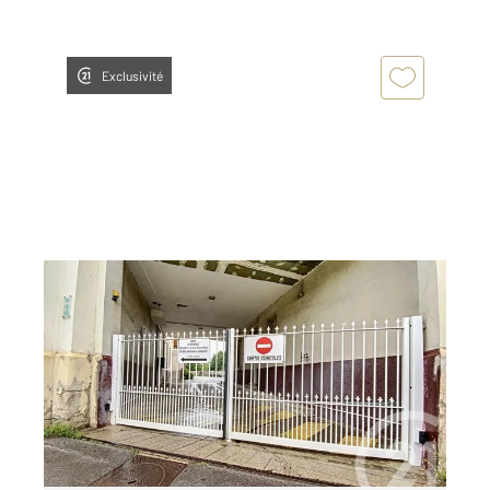
Exclusivité
NANCY 54
2
12 m
Ref : 121899
Parking à louer
45 €
par mois charges comprises