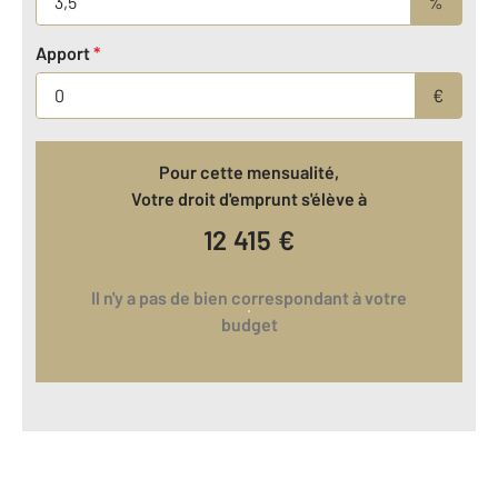
%
Apport
*
€
Pour cette mensualité,
Votre droit d'emprunt s'élève à
12 415
€
Il n'y a pas de bien correspondant à votre
budget